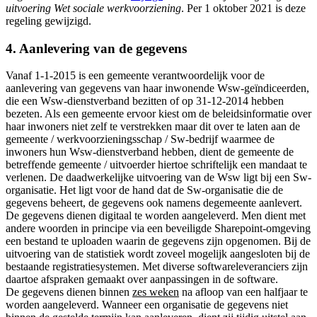
uitvoering Wet sociale werkvoorziening
. Per 1 oktober 2021 is deze
regeling gewijzigd.
4. Aanlevering van de gegevens
Vanaf 1-1-2015 is een gemeente verantwoordelijk voor de
aanlevering van gegevens van haar inwonende Wsw-geïndiceerden,
die een Wsw-dienstverband bezitten of op 31-12-2014 hebben
bezeten. Als een gemeente ervoor kiest om de beleidsinformatie over
haar inwoners niet zelf te verstrekken maar dit over te laten aan de
gemeente / werkvoorzieningsschap / Sw-bedrijf waarmee de
inwoners hun Wsw-dienstverband hebben, dient de gemeente de
betreffende gemeente / uitvoerder hiertoe schriftelijk een mandaat te
verlenen. De daadwerkelijke uitvoering van de Wsw ligt bij een Sw-
organisatie. Het ligt voor de hand dat de Sw-organisatie die de
gegevens beheert, de gegevens ook namens degemeente aanlevert.
De gegevens dienen digitaal te worden aangeleverd. Men dient met
andere woorden in principe via een beveiligde Sharepoint-omgeving
een bestand te uploaden waarin de gegevens zijn opgenomen. Bij de
uitvoering van de statistiek wordt zoveel mogelijk aangesloten bij de
bestaande registratiesystemen. Met diverse softwareleveranciers zijn
daartoe afspraken gemaakt over aanpassingen in de software.
De gegevens dienen binnen
zes weken
na afloop van een halfjaar te
worden aangeleverd. Wanneer een organisatie de gegevens niet