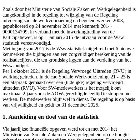
Zoals door het Ministerie van Sociale Zaken en Werkgelegenheid is
aangekondigd in de regeling tot wijziging van de Regeling
uitvoering sociale werkvoorziening en begeleid werken 2008,
gepubliceerd op 24 november 2014 met kenmerk 2014-
0000134709, in verband met de inwerkingtreding van de
Participatiewet, is op 1 januari 2015 de uitvraag voor de Wsw-
statistiek vereenvoudigd.
Met ingang van 2017 is de Wsw-statistiek uitgebreid met 6 nieuwe
kenmerken die bijdragen aan een zorgvuldiger berekening van de
realisatiecijfers, die ten grondslag liggen aan de verdeling van het
Wsw-budget.
Per 1 oktober 2021 is de Regeling Vervroegd Uittreden (RVU) in
werking getreden. In de cao Sociale Werkvoorziening '21 - '25 is
een afspraak gemaakt over een (tijdelijke) regeling vervroegd
uittreden (RVU). Voor SW-medewerkers is het mogelijk om
maximaal 2 jaar voor de AOW-gerechtigde leeftijd te stoppen met
werken. De medewerker blijft wel in dienst. De regeling is op basis
van vrijwilligheid en geldt tot 31 december 2025.
1. Aanleiding en doel van de statistiek
Via jaarlijkse financiële opgaven werd tot en met 2014 het
Ministerie van Sociale Zaken en Werkgelegenheid op de hoogte