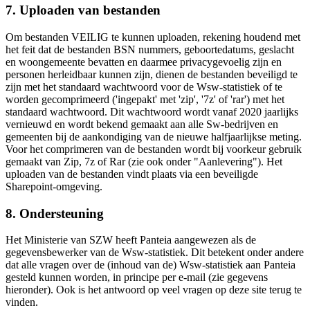
7. Uploaden van bestanden
Om bestanden VEILIG te kunnen uploaden, rekening houdend met
het feit dat de bestanden BSN nummers, geboortedatums, geslacht
en woongemeente bevatten en daarmee privacygevoelig zijn en
personen herleidbaar kunnen zijn, dienen de bestanden beveiligd te
zijn met het standaard wachtwoord voor de Wsw-statistiek of te
worden gecomprimeerd ('ingepakt' met 'zip', '7z' of 'rar') met het
standaard wachtwoord. Dit wachtwoord wordt vanaf 2020 jaarlijks
vernieuwd en wordt bekend gemaakt aan alle Sw-bedrijven en
gemeenten bij de aankondiging van de nieuwe halfjaarlijkse meting.
Voor het comprimeren van de bestanden wordt bij voorkeur gebruik
gemaakt van Zip, 7z of Rar (zie ook onder "Aanlevering"). Het
uploaden van de bestanden vindt plaats via een beveiligde
Sharepoint-omgeving.
8. Ondersteuning
Het Ministerie van SZW heeft Panteia aangewezen als de
gegevensbewerker van de Wsw-statistiek. Dit betekent onder andere
dat alle vragen over de (inhoud van de) Wsw-statistiek aan Panteia
gesteld kunnen worden, in principe per e-mail (zie gegevens
hieronder). Ook is het antwoord op veel vragen op deze site terug te
vinden.