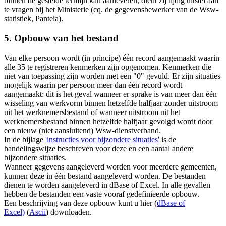
binnen de gestelde termijn kan aanleveren, dient zij tijdig uitstel aan
te vragen bij het Ministerie (cq. de gegevensbewerker van de Wsw-
statistiek, Panteia).
5. Opbouw van het bestand
Van elke persoon wordt (in principe) één record aangemaakt waarin
alle 35 te registreren kenmerken zijn opgenomen. Kenmerken die
niet van toepassing zijn worden met een "0" gevuld. Er zijn situaties
mogelijk waarin per persoon meer dan één record wordt
aangemaakt: dit is het geval wanneer er sprake is van meer dan één
wisseling van werkvorm binnen hetzelfde halfjaar zonder uitstroom
uit het werknemersbestand of wanneer uitstroom uit het
werknemersbestand binnen hetzelfde halfjaar gevolgd wordt door
een nieuw (niet aansluitend) Wsw-dienstverband.
In de bijlage
'instructies voor bijzondere situaties'
is de
handelingswijze beschreven voor deze en een aantal andere
bijzondere situaties.
Wanneer gegevens aangeleverd worden voor meerdere gemeenten,
kunnen deze in één bestand aangeleverd worden. De bestanden
dienen te worden aangeleverd in dBase of Excel. In alle gevallen
hebben de bestanden een vaste vooraf gedefinieerde opbouw.
Een beschrijving van deze opbouw kunt u hier (
dBase of
Excel)
(
Ascii
) downloaden.