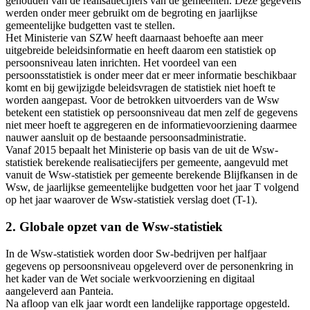
gehouden van de realisatiecijfers van de gemeenten. Deze gegevens
werden onder meer gebruikt om de begroting en jaarlijkse
gemeentelijke budgetten vast te stellen.
Het Ministerie van SZW heeft daarnaast behoefte aan meer
uitgebreide beleidsinformatie en heeft daarom een statistiek op
persoonsniveau laten inrichten. Het voordeel van een
persoonsstatistiek is onder meer dat er meer informatie beschikbaar
komt en bij gewijzigde beleidsvragen de statistiek niet hoeft te
worden aangepast. Voor de betrokken uitvoerders van de Wsw
betekent een statistiek op persoonsniveau dat men zelf de gegevens
niet meer hoeft te aggregeren en de informatievoorziening daarmee
nauwer aansluit op de bestaande persoonsadministratie.
Vanaf 2015 bepaalt het Ministerie op basis van de uit de Wsw-
statistiek berekende realisatiecijfers per gemeente, aangevuld met
vanuit de Wsw-statistiek per gemeente berekende Blijfkansen in de
Wsw, de jaarlijkse gemeentelijke budgetten voor het jaar T volgend
op het jaar waarover de Wsw-statistiek verslag doet (T-1).
2. Globale opzet van de Wsw-statistiek
In de Wsw-statistiek worden door Sw-bedrijven per halfjaar
gegevens op persoonsniveau opgeleverd over de personenkring in
het kader van de Wet sociale werkvoorziening en digitaal
aangeleverd aan Panteia.
Na afloop van elk jaar wordt een landelijke rapportage opgesteld.