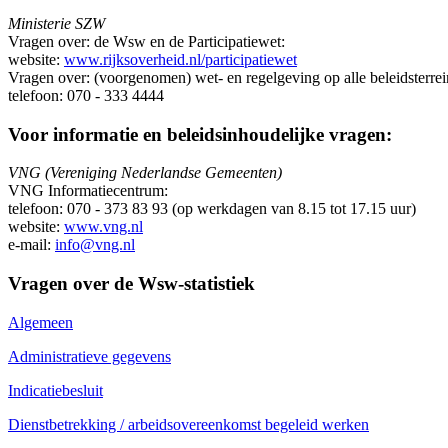
Ministerie SZW
Vragen over: de Wsw en de Participatiewet:
website:
www.rijksoverheid.nl/participatiewet
Vragen over: (voorgenomen) wet- en regelgeving op alle beleidsterr
telefoon: 070 - 333 4444
Voor informatie en beleidsinhoudelijke vragen:
VNG (Vereniging Nederlandse Gemeenten)
VNG Informatiecentrum:
telefoon: 070 - 373 83 93 (op werkdagen van 8.15 tot 17.15 uur)
website:
www.vng.nl
e-mail:
info@vng.nl
Vragen over de Wsw-statistiek
Algemeen
Administratieve gegevens
Indicatiebesluit
Dienstbetrekking / arbeidsovereenkomst begeleid werken