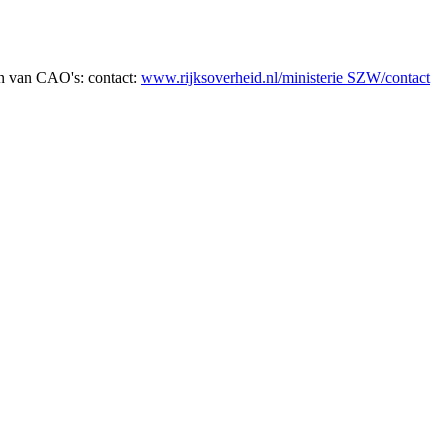
en van CAO's: contact:
www.rijksoverheid.nl/ministerie SZW/contact