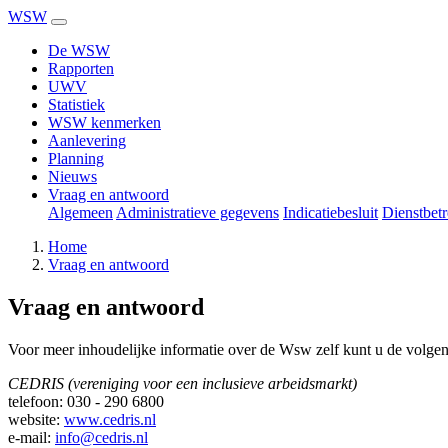
WSW
De WSW
Rapporten
UWV
Statistiek
WSW kenmerken
Aanlevering
Planning
Nieuws
Vraag en antwoord
Algemeen
Administratieve gegevens
Indicatiebesluit
Dienstbet
Home
Vraag en antwoord
Vraag en antwoord
Voor meer inhoudelijke informatie over de Wsw zelf kunt u de volgend
CEDRIS (vereniging voor een inclusieve arbeidsmarkt)
telefoon: 030 - 290 6800
website:
www.cedris.nl
e-mail:
info@cedris.nl